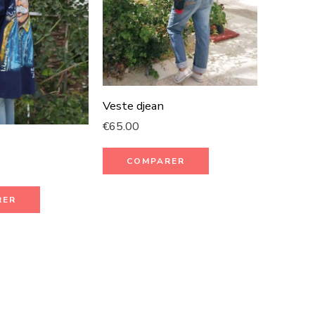
Veste djean
€
65.00
Foulard
COMPARER
€
55.00
RER
CO