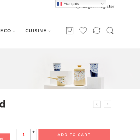
Français
Login / Register
DECO
CUISINE
rd
+
ADD TO CART
-
er