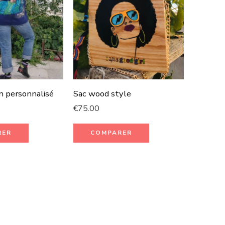
n personnalisé
Sac wood style
€
75.00
Dengri
RER
COMPARER
€
50.00
CO