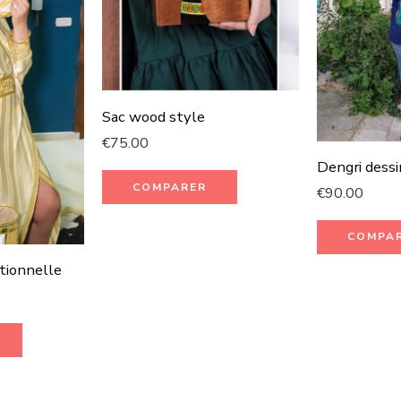
Sac wood style
€
75.00
Dengri dessi
COMPARER
€
90.00
COMPA
itionnelle