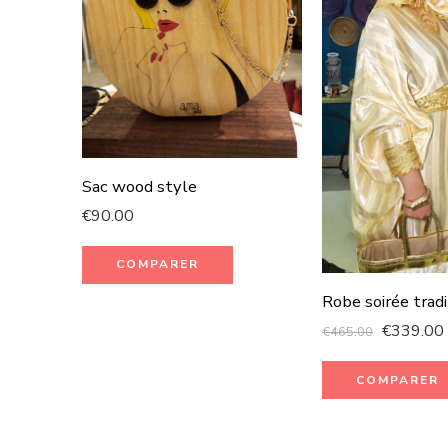
Sac wood style
€
90.00
COMPARER
Robe soirée trad
€
339.00
€
465.00
COMPARER