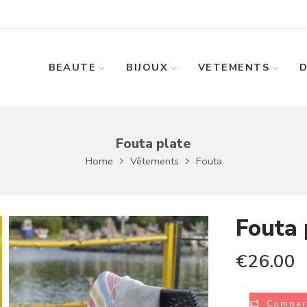
BEAUTE
BIJOUX
VETEMENTS
Fouta plate
Home
Vêtements
Fouta
Fouta 
€
26.00
Compar