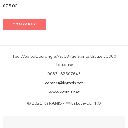
€
75.00
COMPARER
Tec Web outsourcing SAS. 13 rue Sainte Ursule 31000
Toulouse
0033182507643
contact@kyranis.net
www.kyranis.net
© 2021
KYRANIS
- With Love-DL PRO