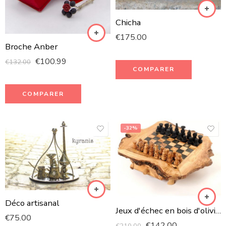
Chicha
€
175.00
Broche Anber
€
100.99
€
132.00
COMPARER
COMPARER
-32%
Déco artisanal
Jeux d'échec en bois d'olivier
€
75.00
€
142.00