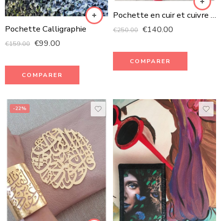
Pochette en cuir et cuivre Martelé 100% fait à la main
Pochette Calligraphie
€
140.00
€
250.00
€
99.00
€
159.00
COMPARER
COMPARER
-22%