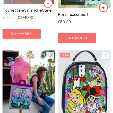
Pochette et manchette en cuir et cuivre martelé 100% faite à la main
Porte passeport
€
198.00
€
254.00
€
80.00
COMPARER
COMPARER
-17%