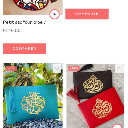
COMPARER
Petit sac "clin d'oeil"
€
146.00
COMPARER
-38%
-44%