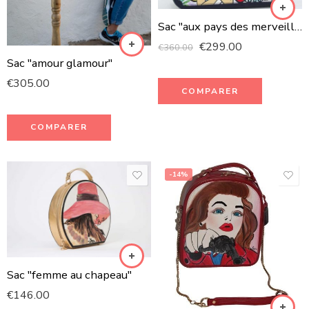
Sac "aux pays des merveilles"
€
299.00
€
360.00
Sac "amour glamour"
€
305.00
COMPARER
COMPARER
-14%
Sac "femme au chapeau"
€
146.00