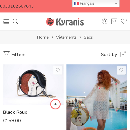
Français
0033182507643
Home
Vêtements
Sacs
Filters
Sort by
Black Roux
€
159.00