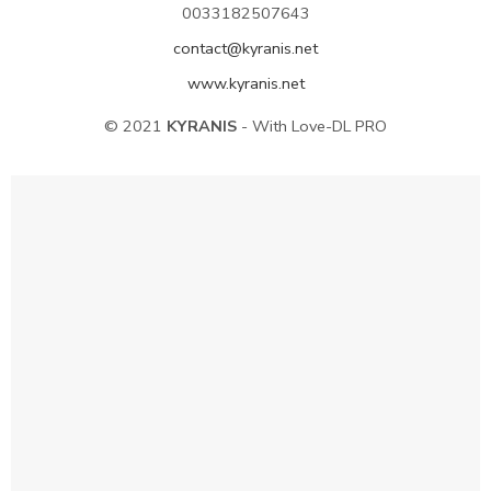
0033182507643
contact@kyranis.net
www.kyranis.net
© 2021
KYRANIS
- With Love-DL PRO