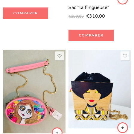
Sac "la flingueuse"
COMPARER
€
310.00
€
359.00
COMPARER