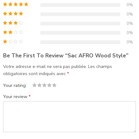
0%
0%
0%
0%
0%
Be The First To Review “Sac AFRO Wood Style”
Votre adresse e-mail ne sera pas publiée.
Les champs
obligatoires sont indiqués avec
*
Your rating
1
2
3
4
5
Your review
*