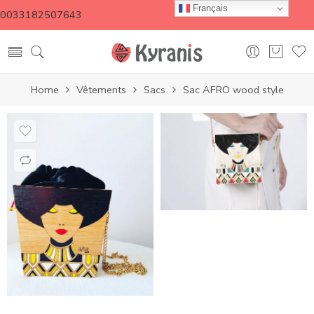
Français
0033182507643
Home
Vêtements
Sacs
Sac AFRO wood style