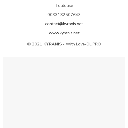
Toulouse
0033182507643
contact@kyranis.net
www.kyranis.net
© 2021
KYRANIS
- With Love-DL PRO