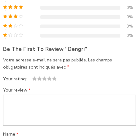
0%
0%
0%
0%
Be The First To Review “Dengri”
Votre adresse e-mail ne sera pas publiée.
Les champs
obligatoires sont indiqués avec
*
Your rating
1
2
3
4
5
Your review
*
Name
*