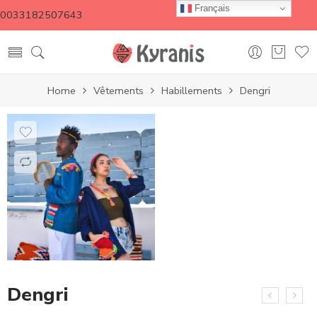
Français
0033182507643
Home
Vêtements
Habillements
Dengri
Dengri