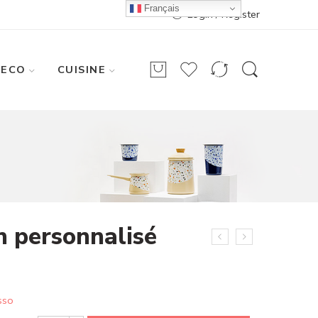
Français
Login / Register
DECO
CUISINE
n personnalisé
sso