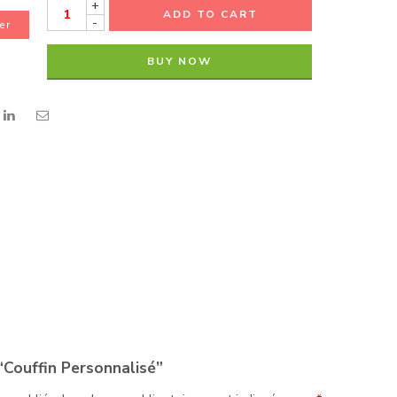
+
ADD TO CART
-
er
BUY NOW
“Couffin Personnalisé”