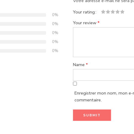
Votre adresse e-mail ne sera p
Your rating
0%
1
2
3
4
5
Your review
*
0%
0%
0%
0%
Name
*
Enregistrer mon nom, mon e-m
commentaire.