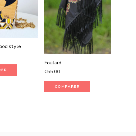
ood style
Sac couf
€
50.00
Foulard
RER
CO
€
55.00
COMPARER