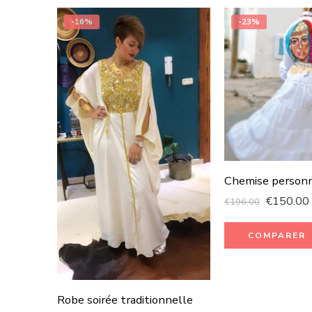
-16%
-23%
Chemise personn
€
150.00
€
196.00
COMPARER
Robe soirée traditionnelle