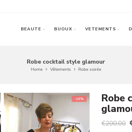
BEAUTE
BIJOUX
VETEMENTS
Robe cocktail style glamour
Home
Vêtements
Robe soirée
Robe c
-16%
glamo
€
200.00