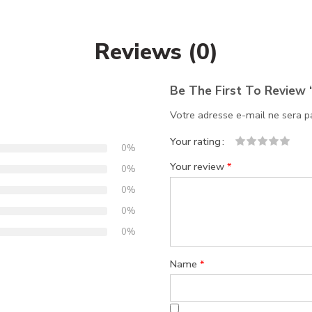
Reviews (0)
Be The First To Review 
Votre adresse e-mail ne sera p
Your rating
0%
1
2
3
4
5
Your review
*
0%
0%
0%
0%
Name
*