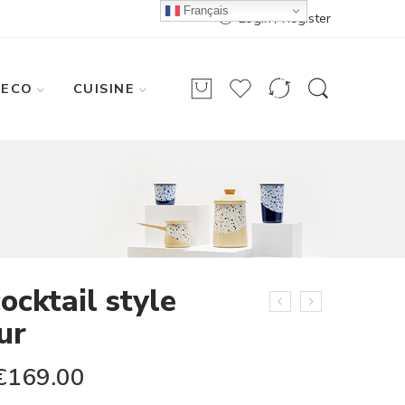
Français
Login / Register
DECO
CUISINE
ocktail style
ur
€
169.00