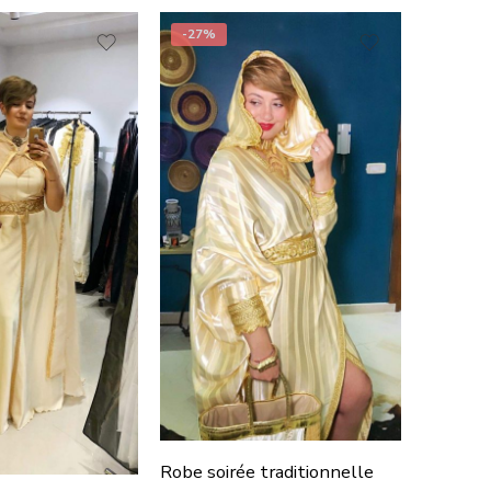
-27%
Veste d
€
65.00
CO
Robe soirée traditionnelle