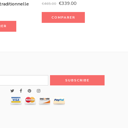
€
339.00
traditionnelle
€
465.00
COMPARER
RER