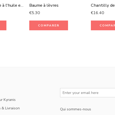
Déodorant crème à l'huile essentielle de lavandin
Baume à lèvres
€
5.30
€
16.40
COMPARER
COMPA
ur Kyranis
 & Livraison
Qui sommes-nous