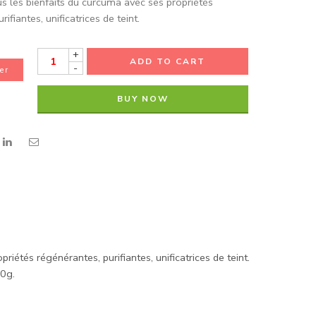
us les bienfaits du curcuma avec ses propriétés
ifiantes, unificatrices de teint.
+
ADD TO CART
-
er
BUY NOW
iétés régénérantes, purifiantes, unificatrices de teint.
60g.