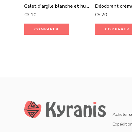
Galet d'argile blanche et huile essentielle de bois de rose
€
3.10
€
5.20
COMPARER
COMPARER
Acheter s
Expédition