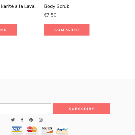
Chantilly de karité à la Lavande
Body Scrub
Savon d
€
7.50
€
14.00
RER
COMPARER
CO