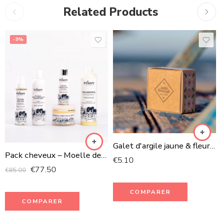
Related Products
-9%
Galet d'argile jaune & fleur d'orange
Pack cheveux – Moelle de bœuf
€
5.10
€
77.50
€
85.00
COMPARER
COMPARER