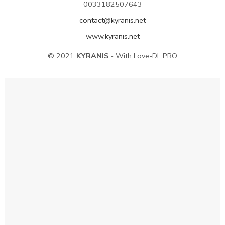
0033182507643
contact@kyranis.net
www.kyranis.net
© 2021
KYRANIS
- With Love-DL PRO