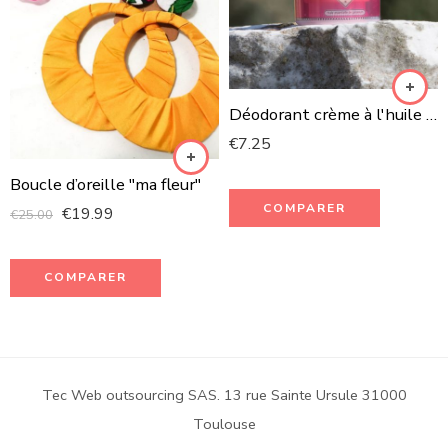
Déodorant crème à l'huile essentielle de géranium
€
7.25
Boucle d’oreille "ma fleur"
COMPARER
€
19.99
€
25.00
COMPARER
Tec Web outsourcing SAS. 13 rue Sainte Ursule 31000
Toulouse