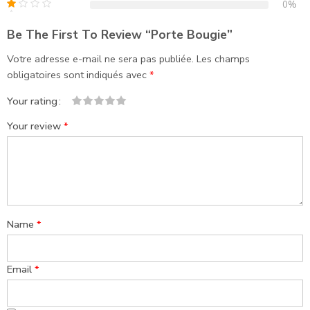
0%
Be The First To Review “Porte Bougie”
Votre adresse e-mail ne sera pas publiée.
Les champs
obligatoires sont indiqués avec
*
Your rating
1
2
3
4
5
Your review
*
Name
*
Email
*