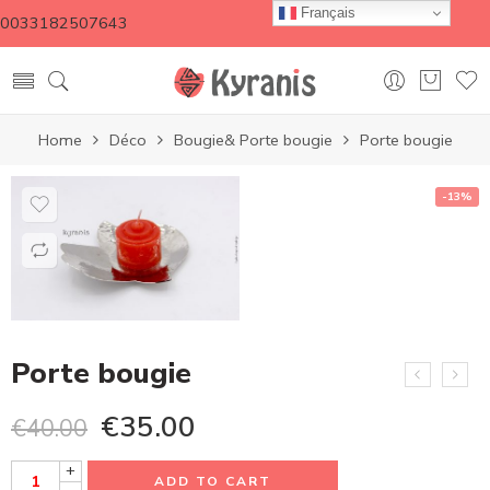
Français
0033182507643
Home
Déco
Bougie& Porte bougie
Porte bougie
-13%
Porte bougie
€
35.00
€
40.00
+
ADD TO CART