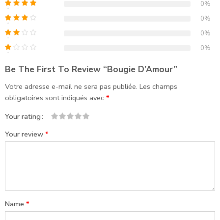
0%
0%
0%
0%
Be The First To Review “Bougie D’Amour”
Votre adresse e-mail ne sera pas publiée.
Les champs
obligatoires sont indiqués avec
*
Your rating
1
2
3
4
5
Your review
*
Name
*