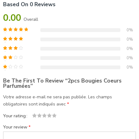
Based On 0 Reviews
0.00
Overall
0%
0%
0%
0%
0%
Be The First To Review “2pcs Bougies Coeurs
Parfumées”
Votre adresse e-mail ne sera pas publiée.
Les champs
obligatoires sont indiqués avec
*
Your rating
1
2
3
4
5
Your review
*