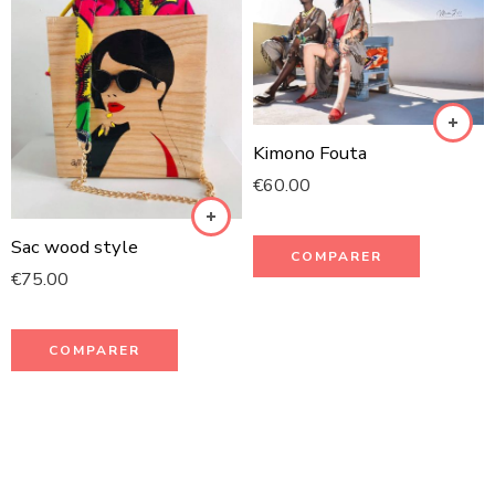
Kimono Fouta
€
60.00
Sac wood style
COMPARER
€
75.00
COMPARER