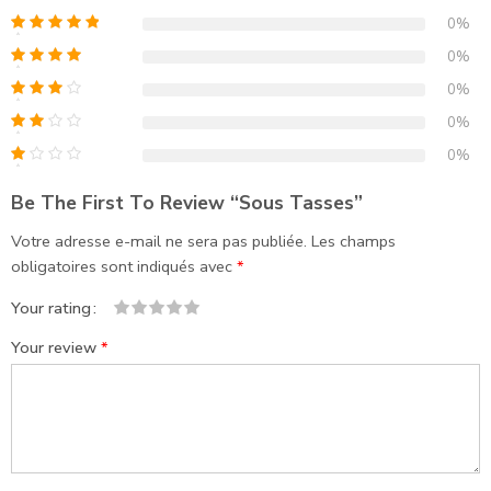
0%
0%
0%
0%
0%
Be The First To Review “Sous Tasses”
Votre adresse e-mail ne sera pas publiée.
Les champs
obligatoires sont indiqués avec
*
Your rating
1
2
3
4
5
Your review
*