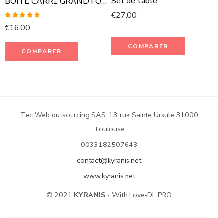
Set de table
BOITE CARRÉ GRAND FORMAT
€
27.00
Rated
5.00
€
16.00
out of 5
COMPARER
COMPARER
Tec Web outsourcing SAS. 13 rue Sainte Ursule 31000
Toulouse
0033182507643
contact@kyranis.net
www.kyranis.net
© 2021
KYRANIS
- With Love-DL PRO