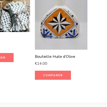
Bouteille Huile d’Olive
RER
€
14.00
€
35.00
COMPARER
CO