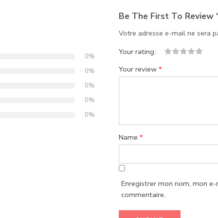
Be The First To Review 
Votre adresse e-mail ne sera p
Your rating
0%
1
2
3
4
5
Your review
*
0%
0%
0%
0%
Name
*
Enregistrer mon nom, mon e-m
commentaire.