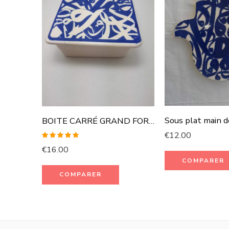
Sous plat main 
BOITE CARRÉ GRAND FORMAT
€
12.00
Rated
5.00
€
16.00
out of 5
COMPARER
COMPARER