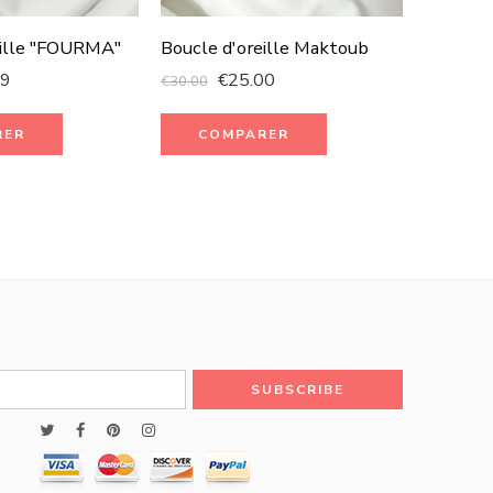
eille "FOURMA"
Boucle d'oreille Maktoub
99
€
25.00
€
30.00
Collier 
€
100.00
RER
COMPARER
CO