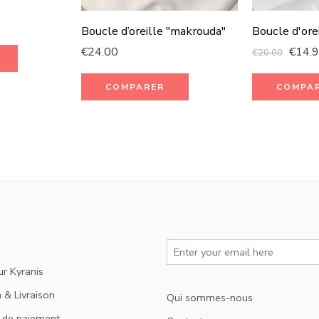
Boucle d’oreille "makrouda"
Boucle d'or
€
24.00
€
14.
€
20.00
COMPARER
COMPA
ur Kyranis
 & Livraison
Qui sommes-nous
 de paiement