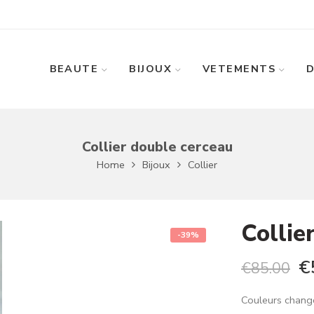
BEAUTE
BIJOUX
VETEMENTS
Collier double cerceau
Home
Bijoux
Collier
Collie
-39%
€
€
85.00
Couleurs change