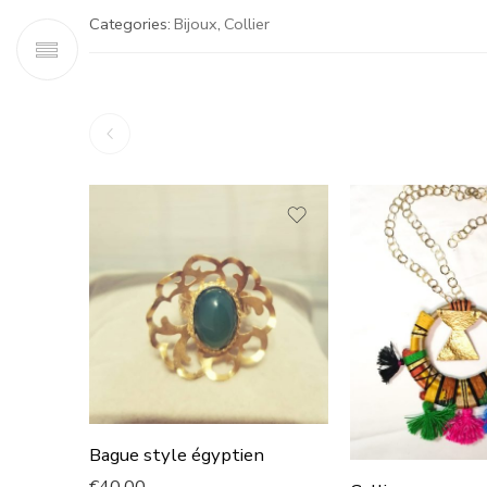
Categories:
Bijoux
,
Collier
Bague style égyptien
€
40.00