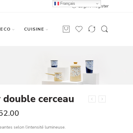
Français
Login / Register
DECO
CUISINE
r double cerceau
52.00
antes selon l’intensité lumineuse.