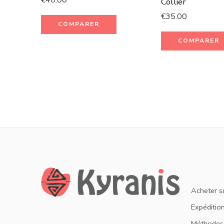
Collier
€
35.00
COMPARER
COMPARER
Acheter s
Expédition
Méthodes