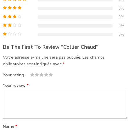
0%
0%
0%
0%
Be The First To Review “Collier Chaud”
Votre adresse e-mail ne sera pas publiée.
Les champs
obligatoires sont indiqués avec
*
Your rating
1
2
3
4
5
Your review
*
Name
*