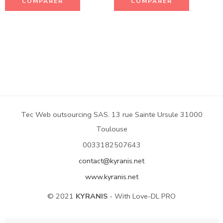
COMPARER
COMPARER
Tec Web outsourcing SAS. 13 rue Sainte Ursule 31000
Toulouse
0033182507643
contact@kyranis.net
www.kyranis.net
© 2021
KYRANIS
- With Love-DL PRO