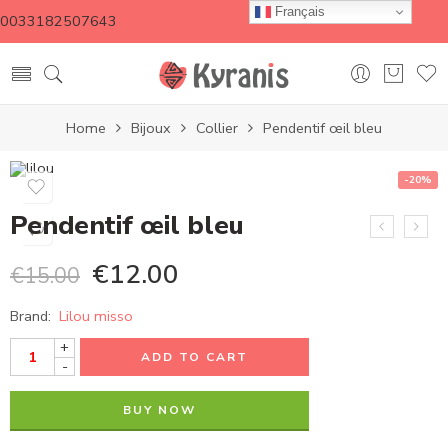
Français
0033182507643
Home
Bijoux
Collier
Pendentif œil bleu
-20%
Pendentif œil bleu
€
12.00
€
15.00
Brand:
Lilou misso
+
ADD TO CART
-
BUY NOW