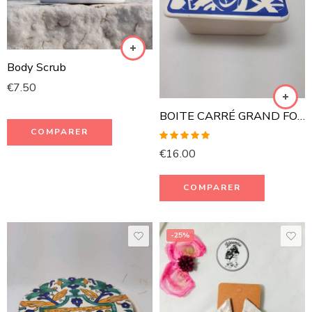
Body Scrub
€
7.50
BOITE CARRÉ GRAND FORMAT
COMPARER
Rated
5.00
€
16.00
out of 5
COMPARER
-25%