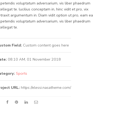
petendis voluptatum adversarium, vis liber phaedrum
tellegat te. lucilius conceptam in, hinc vidit et pro, vix
traxit argumentum in. Diam vidit option ut pro, eam ea
petendis voluptatum adversarium, vis liber phaedrum
tellegat te.
ustom Field:
Custom content goes here
ate:
08.10 AM, 01 November 2018
ategory:
Sports
roject URL:
https://elessi.nasatheme.com/