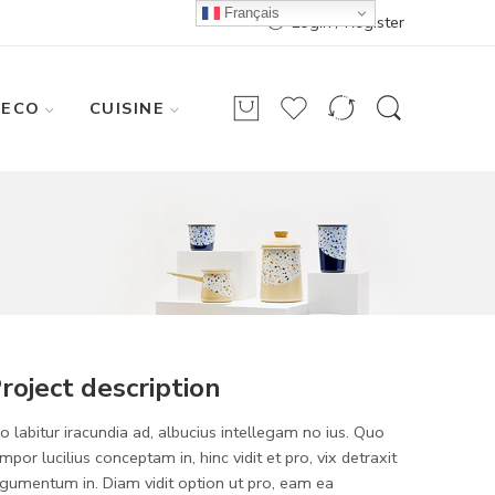
Français
Login / Register
DECO
CUISINE
roject description
o labitur iracundia ad, albucius intellegam no ius. Quo
mpor lucilius conceptam in, hinc vidit et pro, vix detraxit
gumentum in. Diam vidit option ut pro, eam ea